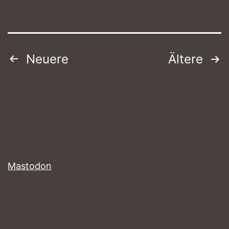
Seitennummerierung
Neuere
Ältere
der
Beiträge
Mastodon